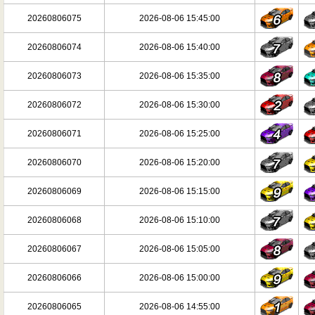
20260806075
2026-08-06 15:45:00
20260806074
2026-08-06 15:40:00
20260806073
2026-08-06 15:35:00
20260806072
2026-08-06 15:30:00
20260806071
2026-08-06 15:25:00
20260806070
2026-08-06 15:20:00
20260806069
2026-08-06 15:15:00
20260806068
2026-08-06 15:10:00
20260806067
2026-08-06 15:05:00
20260806066
2026-08-06 15:00:00
20260806065
2026-08-06 14:55:00